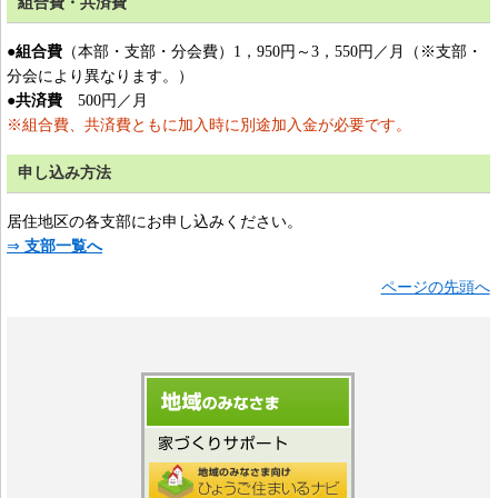
組合費・共済費
各種資格のご案内
●
組合費
（本部・支部・分会費）1，950円～3，550円／月（※支部・
講習会のご案内
分会により異なります。）
申請書類ダウンロード
●
共済費
500円／月
賃金に関するご相談
※
組合費、共済費ともに加入時に別途加入金が必要です。
ひょうご住まいるナビ
申し込み方法
居住地区の各支部にお申し込みください。
⇒
支部一覧へ
ページの先頭へ