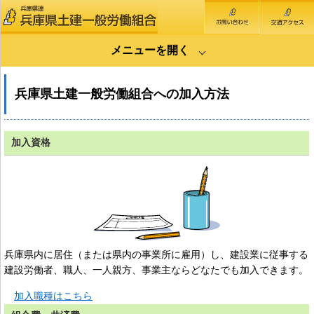
メニューを開く
地域のみなさま
兵庫県土建一般労働組合への加入方法
家づくりサポート
ひょうご住まいるナビ
加入資格
兵庫土建について
組合概要（兵庫土建について）
組合業務のご案内
支部一覧
兵庫土建への加入方法
兵庫県内に居住（または県内の事業所に雇用）し、建設業に従事する
組合員のみなさま
建設労働者、職人、一人親方、事業主ならどなたでも加入できます。
提携店のご案内
加入職種はこちら
国保・労災・共済・その他サービスのご案内